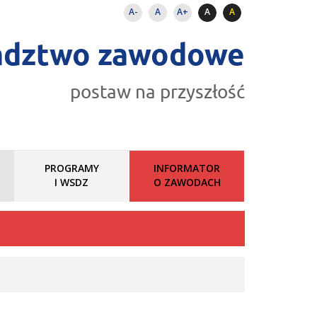
A-
A
A+
A
A
adztwo zawodowe
postaw na przyszłość
PROGRAMY
INFORMATOR
I WSDZ
O ZAWODACH