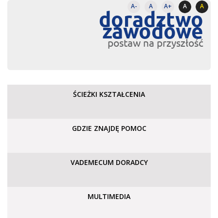
A-
A
A+
A
A
doradztwo
zawodowe
postaw na przyszłość
ŚCIEŻKI KSZTAŁCENIA
GDZIE ZNAJDĘ POMOC
VADEMECUM DORADCY
MULTIMEDIA