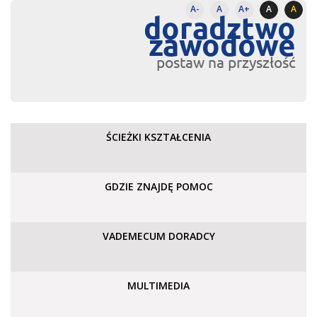
A-
A
A+
A
A
doradztwo
zawodowe
postaw na przyszłość
ŚCIEŻKI KSZTAŁCENIA
GDZIE ZNAJDĘ POMOC
VADEMECUM DORADCY
MULTIMEDIA