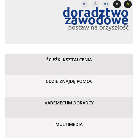
A-
A
A+
A
A
doradztwo
zawodowe
postaw na przyszłość
ŚCIEŻKI KSZTAŁCENIA
GDZIE ZNAJDĘ POMOC
VADEMECUM DORADCY
MULTIMEDIA