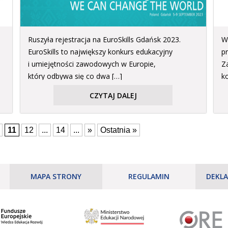
Ruszyła rejestracja na EuroSkills Gdańsk 2023.
W
EuroSkills to największy konkurs edukacyjny
p
i umiejętności zawodowych w Europie,
Z
który odbywa się co dwa […]
k
CZYTAJ DALEJ
11
12
...
14
...
»
Ostatnia »
MAPA STRONY
REGULAMIN
DEKLA