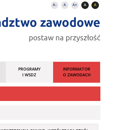
A-
A
A+
A
A
adztwo zawodowe
postaw na przyszłość
PROGRAMY
INFORMATOR
I WSDZ
O ZAWODACH