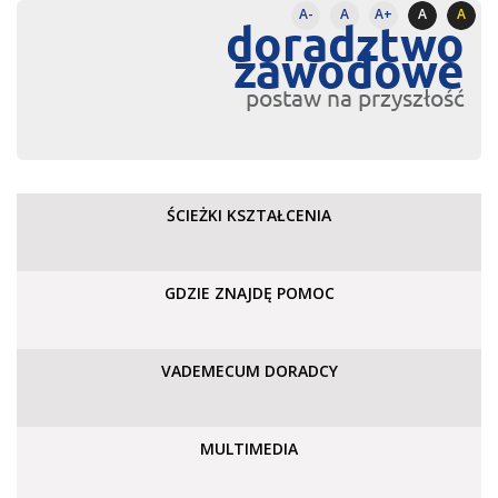
A-
A
A+
A
A
doradztwo
zawodowe
postaw na przyszłość
ŚCIEŻKI KSZTAŁCENIA
GDZIE ZNAJDĘ POMOC
VADEMECUM DORADCY
MULTIMEDIA