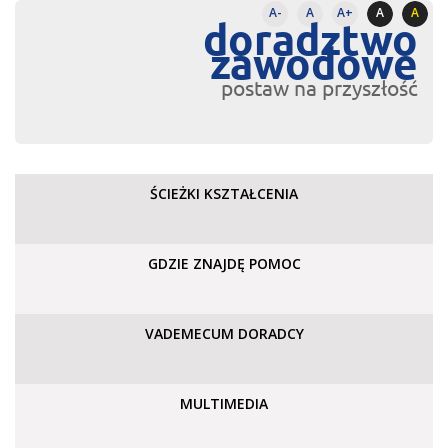
A-
A
A+
A
A
doradztwo
zawodowe
postaw na przyszłość
ŚCIEŻKI KSZTAŁCENIA
GDZIE ZNAJDĘ POMOC
VADEMECUM DORADCY
MULTIMEDIA