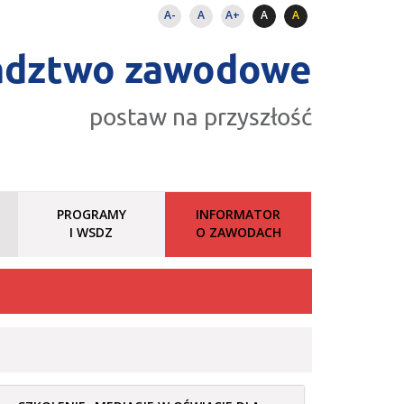
A-
A
A+
A
A
adztwo zawodowe
postaw na przyszłość
PROGRAMY
INFORMATOR
I WSDZ
O ZAWODACH