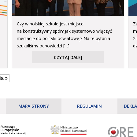
Czy w polskiej szkole jest miejsce
Z
na konstruktywny spór? Jak systemowo włączyć
m
mediację do polityki oświatowej? Na te pytania
25
szukaliśmy odpowiedzi […]
d
CZYTAJ DALEJ
ia »
MAPA STRONY
REGULAMIN
DEKLA