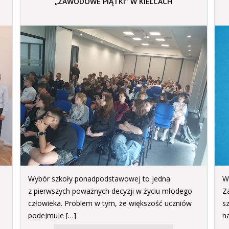
„ZAWODOWE PIĄTKI” W KIELCACH
Wybór szkoły ponadpodstawowej to jedna
W
z pierwszych poważnych decyzji w życiu młodego
Z
człowieka. Problem w tym, że większość uczniów
s
podejmuje […]
na