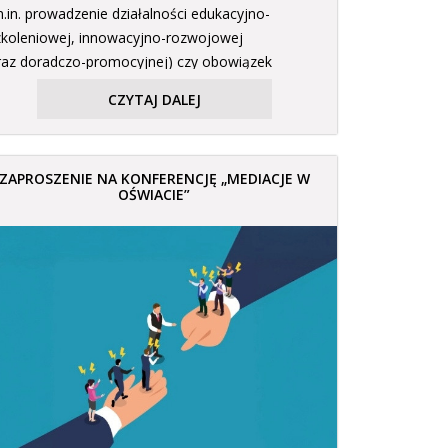
m.in. prowadzenie działalności edukacyjno-
zkoleniowej, innowacyjno-rozwojowej
raz doradczo-promocyjnej) czy obowiązek
spółpracy szkół z pracodawcami przy […]
CZYTAJ DALEJ
ZAPROSZENIE NA KONFERENCJĘ „MEDIACJE W
OŚWIACIE”