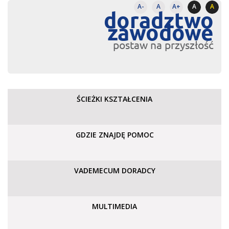
A-
A
A+
A
A
doradztwo
zawodowe
postaw na przyszłość
ŚCIEŻKI KSZTAŁCENIA
GDZIE ZNAJDĘ POMOC
VADEMECUM DORADCY
MULTIMEDIA