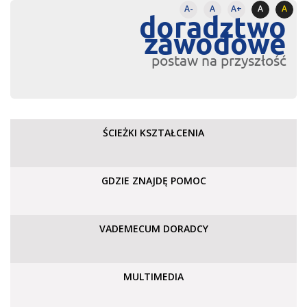
A-
A
A+
A
A
doradztwo
zawodowe
postaw na przyszłość
ŚCIEŻKI KSZTAŁCENIA
GDZIE ZNAJDĘ POMOC
VADEMECUM DORADCY
MULTIMEDIA