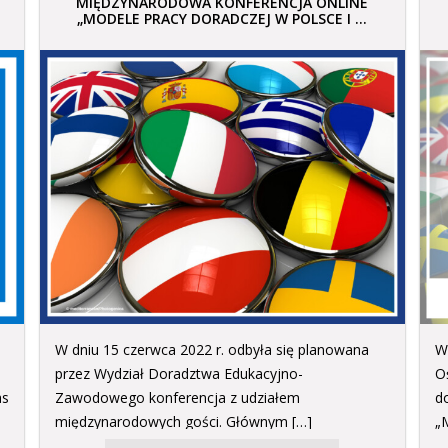
MIĘDZYNARODOWA KONFERENCJA ONLINE
„MODELE PRACY DORADCZEJ W POLSCE I ...
W dniu 15 czerwca 2022 r. odbyła się planowana
W
przez Wydział Doradztwa Edukacyjno-
O
as
Zawodowego konferencja z udziałem
d
międzynarodowych gości. Głównym […]
„