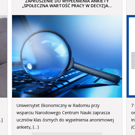
ZAPROSZENIE DO WYPEŁNIENIA ANKIETY
„SPOŁECZNA WARTOŚĆ PRACY W DECYZJA...
Uniwersytet Ekonomiczny w Radomiu przy
7
wsparciu Narodowego Centrum Nauki zaprasza
o
…]
uczniów klas ósmych do wypełnienia anonimowej
I
ankiety, […]
(