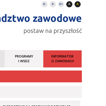
A-
A
A+
A
A
adztwo zawodowe
postaw na przyszłość
PROGRAMY
INFORMATOR
I WSDZ
O ZAWODACH