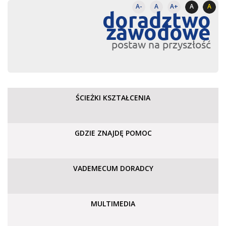
A-
A
A+
A
A
doradztwo
zawodowe
postaw na przyszłość
ŚCIEŻKI KSZTAŁCENIA
GDZIE ZNAJDĘ POMOC
VADEMECUM DORADCY
MULTIMEDIA