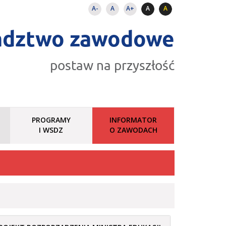
A-
A
A+
A
A
adztwo zawodowe
postaw na przyszłość
PROGRAMY
INFORMATOR
I WSDZ
O ZAWODACH